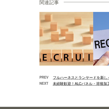
関連記事
PREV
フルハーネスとランヤードを新し
NEXT
未経験歓迎！ALCパネル・溶接加
新年のご挨拶
未経験
皆様、新年あけまして
おめでとうございま
A
す。 昨年は数々のご支
は