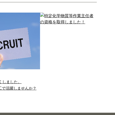
くしました。
工で活躍しませんか？
歓迎！ALCパネル・
特定化学物質等作業主任者
溶接加工で活躍…
の資格を取得しま…
LC秋建株式会社で
こんにちは！大阪府羽
、新たな人材を募集
曳野市のALC秋建株式