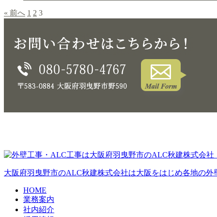
« 前へ
1
2
3
大阪府羽曳野市のALC秋建株式会社は大阪をはじめ各地の外
HOME
業務案内
社内紹介